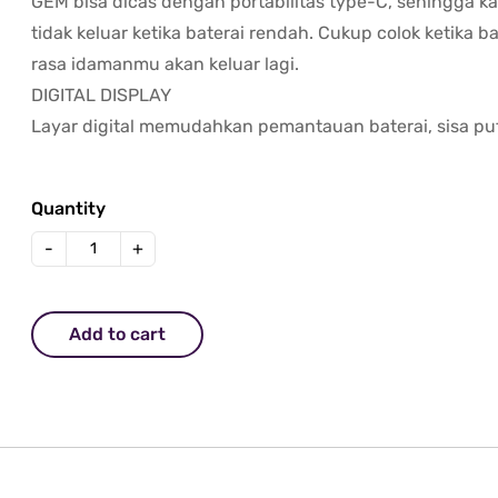
GEM bisa dicas dengan portabilitas type-C, sehingga kal
tidak keluar ketika baterai rendah. Cukup colok ketika 
rasa idamanmu akan keluar lagi.
DIGITAL DISPLAY
Layar digital memudahkan pemantauan baterai, sisa puf
Quantity
-
+
Add to cart