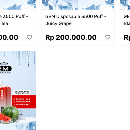
 3500 Puff -
GEM Disposable 3500 Puff -
GE
 Tea
Juicy Grape
Bl
00,00
Rp 200.000,00
R