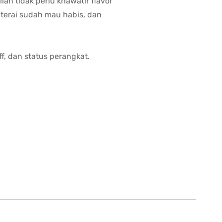
ian tidak perlu khawatir flavor
baterai sudah mau habis, dan
f, dan status perangkat.