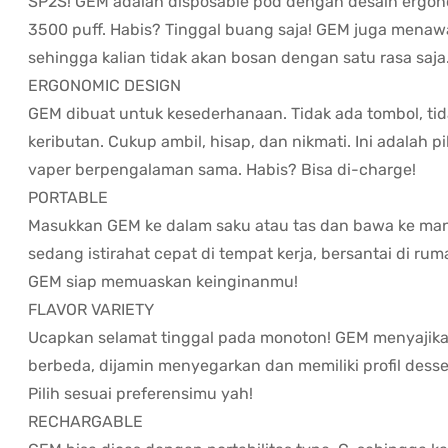
SP2S! GEM adalah disposable pod dengan desain ergono
3500 puff. Habis? Tinggal buang saja! GEM juga menawa
sehingga kalian tidak akan bosan dengan satu rasa saja
ERGONOMIC DESIGN
GEM dibuat untuk kesederhanaan. Tidak ada tombol, tida
keributan. Cukup ambil, hisap, dan nikmati. Ini adalah p
vaper berpengalaman sama. Habis? Bisa di-charge!
PORTABLE
Masukkan GEM ke dalam saku atau tas dan bawa ke mana
sedang istirahat cepat di tempat kerja, bersantai di ruma
GEM siap memuaskan keinginanmu!
FLAVOR VARIETY
Ucapkan selamat tinggal pada monoton! GEM menyajikan
berbeda, dijamin menyegarkan dan memiliki profil dess
Pilih sesuai preferensimu yah!
RECHARGABLE