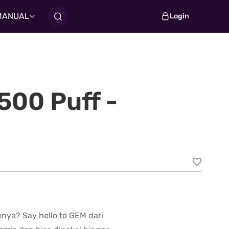
MANUAL
Login
500 Puff -
enya? Say hello to GEM dari