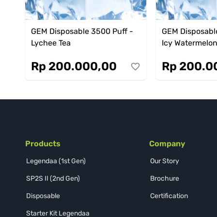
GEM Disposable 3500 Puff -
GEM Disposable
Lychee Tea
Icy Watermelo
Rp 200.000,00
Rp 200.0
Products
Company
Legendaa (1st Gen)
Our Story
SP2S II (2nd Gen)
Brochure
Disposable
Certification
Starter Kit Legendaa