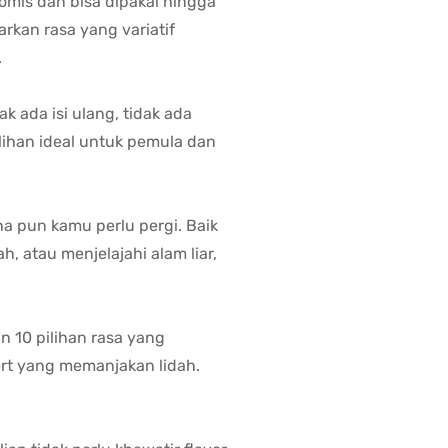
mis dan bisa dipakai hingga
rkan rasa yang variatif
.
k ada isi ulang, tidak ada
ilihan ideal untuk pemula dan
 pun kamu perlu pergi. Baik
h, atau menjelajahi alam liar,
 10 pilihan rasa yang
ert yang memanjakan lidah.